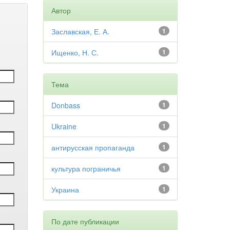
Автор
Заславская, Е. А.
1
Ищенко, Н. С.
1
Тема
Donbass
1
Ukraine
1
антирусская пропаганда
1
культура пограничья
1
Украина
1
По дате публикации