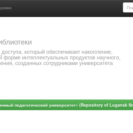
правка
иблиотеки
 доступа, который обеспечивает накопление,
й форме интеллектуальных продуктов научного,
чения, созданных сотрудниками университета
ный педагогический университет» (Repository of Lugansk Stat