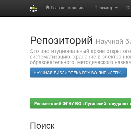
Главная страница
Просмотр
С
Skip
navigation
Репозиторий
Научной б
Это институциональный архив открытого
систематизацию, хранение в электронно
образовательного, методического назна
НАУЧНАЯ БИБЛИОТЕКА ГОУ ВО ЛНР «ЛГПУ»
Репозиторий ФГБУ ВО «Луганский государствен
Поиск