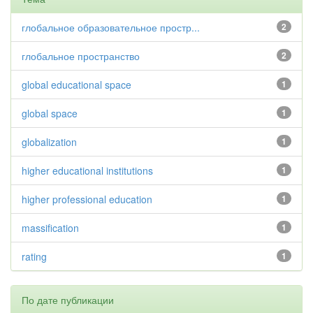
глобальное образовательное простр...
2
глобальное пространство
2
global educational space
1
global space
1
globalization
1
higher educational institutions
1
higher professional education
1
massification
1
rating
1
По дате публикации