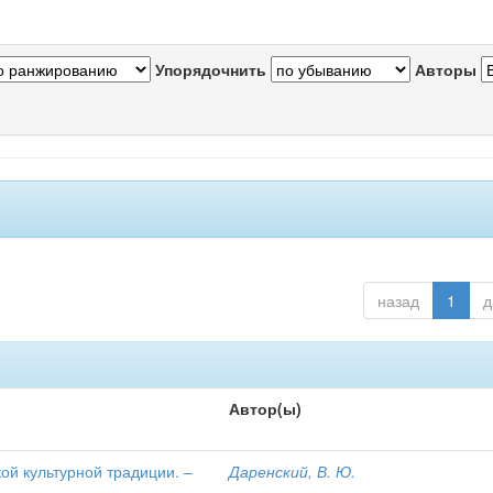
Упорядочнить
Авторы
назад
1
д
Автор(ы)
ой культурной традиции. –
Даренский, В. Ю.