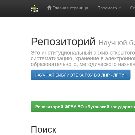
Главная страница
Просмотр
С
Skip
navigation
Репозиторий
Научной б
Это институциональный архив открытого
систематизацию, хранение в электронно
образовательного, методического назна
НАУЧНАЯ БИБЛИОТЕКА ГОУ ВО ЛНР «ЛГПУ»
Репозиторий ФГБУ ВО «Луганский государствен
Поиск