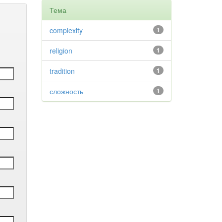
Тема
complexity
1
religion
1
tradition
1
сложность
1