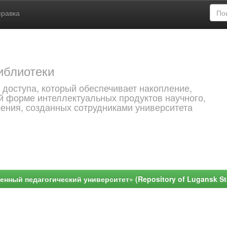
правка
иблиотеки
 доступа, который обеспечивает накопление,
й форме интеллектуальных продуктов научного,
чения, созданных сотрудниками университета
ный педагогический университет» (Repository of Lugansk Stat