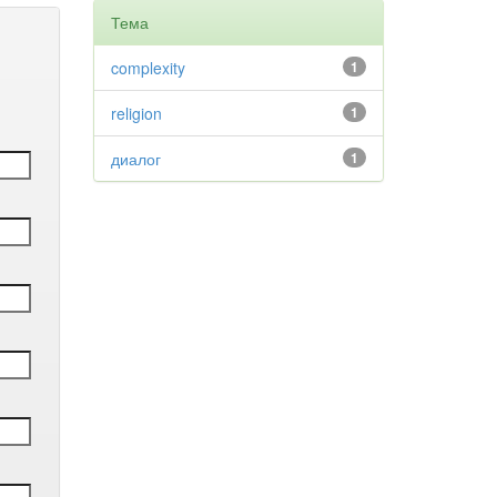
Тема
complexity
1
religion
1
диалог
1