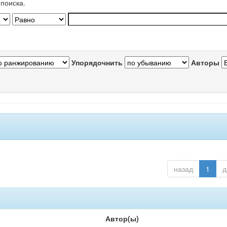
поиска.
Упорядочнить
Авторы
назад
1
д
Автор(ы)