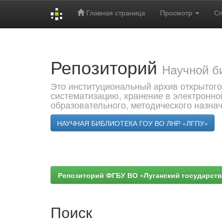
Главная страница
Просмотр
С
Skip
navigation
Репозиторий
Научной б
Это институциональный архив открытого
систематизацию, хранение в электронно
образовательного, методического назна
НАУЧНАЯ БИБЛИОТЕКА ГОУ ВО ЛНР «ЛГПУ»
Репозиторий ФГБУ ВО «Луганский государствен
Поиск