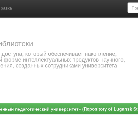
правка
иблиотеки
 доступа, который обеспечивает накопление,
й форме интеллектуальных продуктов научного,
чения, созданных сотрудниками университета
ный педагогический университет» (Repository of Lugansk Stat