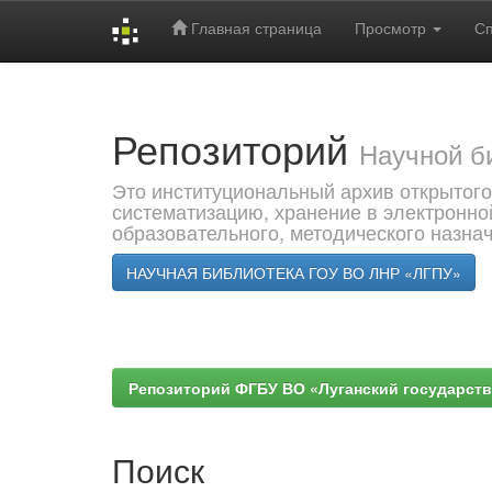
Главная страница
Просмотр
С
Skip
navigation
Репозиторий
Научной б
Это институциональный архив открытого
систематизацию, хранение в электронно
образовательного, методического назна
НАУЧНАЯ БИБЛИОТЕКА ГОУ ВО ЛНР «ЛГПУ»
Репозиторий ФГБУ ВО «Луганский государствен
Поиск