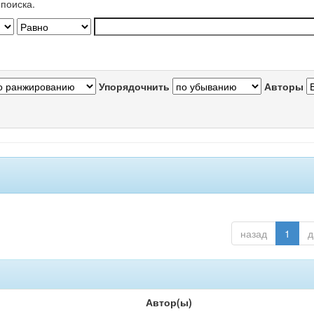
поиска.
Упорядочнить
Авторы
назад
1
д
Автор(ы)