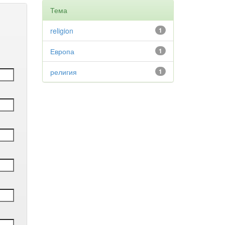
Тема
religion
1
Европа
1
религия
1