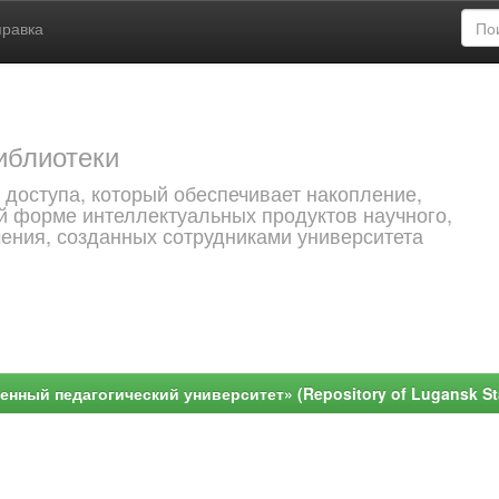
правка
иблиотеки
 доступа, который обеспечивает накопление,
й форме интеллектуальных продуктов научного,
чения, созданных сотрудниками университета
ный педагогический университет» (Repository of Lugansk Stat