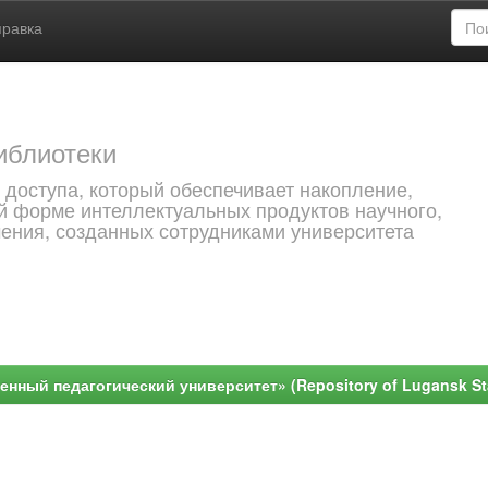
правка
иблиотеки
 доступа, который обеспечивает накопление,
й форме интеллектуальных продуктов научного,
чения, созданных сотрудниками университета
ный педагогический университет» (Repository of Lugansk Stat