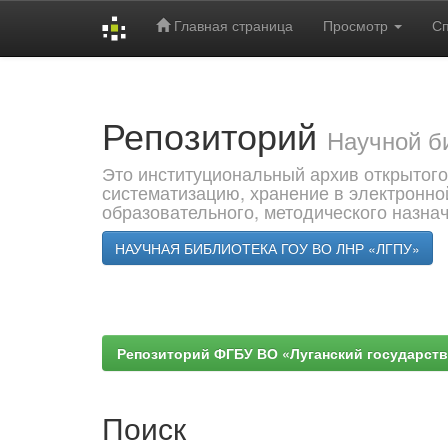
Главная страница
Просмотр
С
Skip
navigation
Репозиторий
Научной б
Это институциональный архив открытого
систематизацию, хранение в электронно
образовательного, методического назна
НАУЧНАЯ БИБЛИОТЕКА ГОУ ВО ЛНР «ЛГПУ»
Репозиторий ФГБУ ВО «Луганский государствен
Поиск