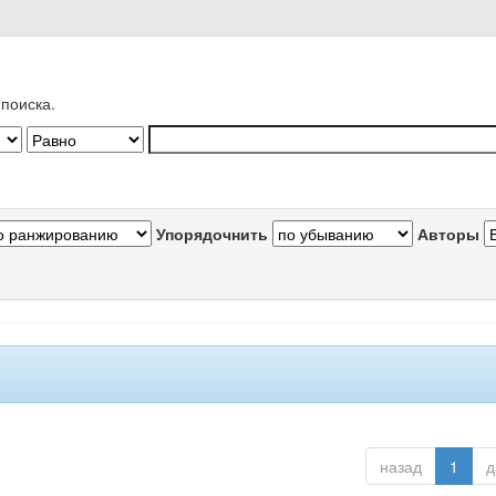
поиска.
Упорядочнить
Авторы
назад
1
д