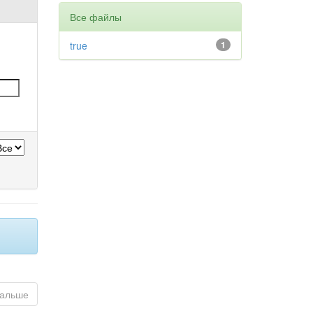
Все файлы
true
1
альше