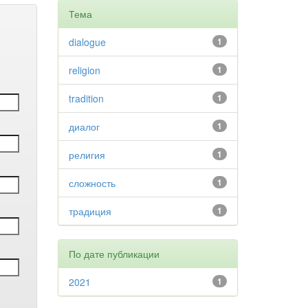
Тема
dialogue
1
religion
1
tradition
1
диалог
1
религия
1
сложность
1
традиция
1
По дате публикации
2021
1