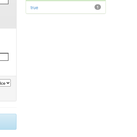
true
1