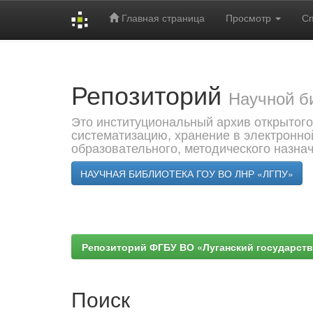
Главная страница
Просмотр
С
Skip
navigation
Репозиторий
Научной б
Это институциональный архив открытого
систематизацию, хранение в электронно
образовательного, методического назна
НАУЧНАЯ БИБЛИОТЕКА ГОУ ВО ЛНР «ЛГПУ»
Репозиторий ФГБУ ВО «Луганский государствен
Поиск