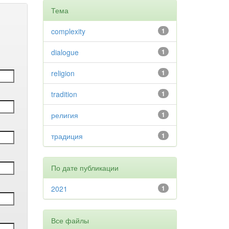
Тема
complexity
1
dialogue
1
religion
1
tradition
1
религия
1
традиция
1
По дате публикации
2021
1
Все файлы