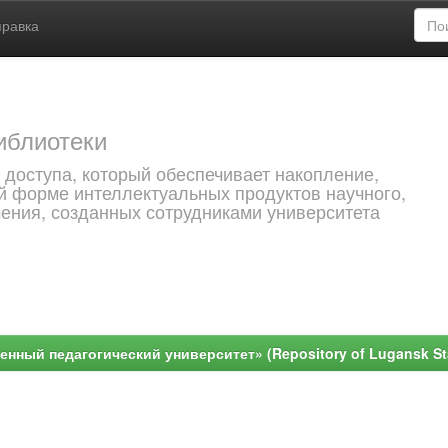
правка
иблиотеки
 доступа, который обеспечивает накопление,
й форме интеллектуальных продуктов научного,
чения, созданных сотрудниками университета
ный педагогический университет» (Repository of Lugansk Stat