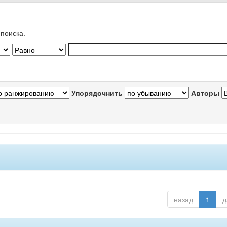
поиска.
Упорядочнить
Авторы
назад
1
д