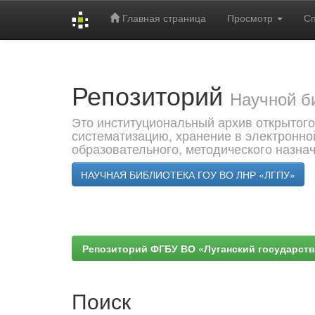
Главная страница
Просмотр
С
Skip
navigation
Репозиторий
Научной б
Это институциональный архив открытого
систематизацию, хранение в электронно
образовательного, методического назна
НАУЧНАЯ БИБЛИОТЕКА ГОУ ВО ЛНР «ЛГПУ»
Репозиторий ФГБУ ВО «Луганский государствен
Поиск