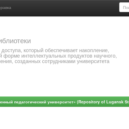
правка
иблиотеки
 доступа, который обеспечивает накопление,
й форме интеллектуальных продуктов научного,
чения, созданных сотрудниками университета
ный педагогический университет» (Repository of Lugansk Stat