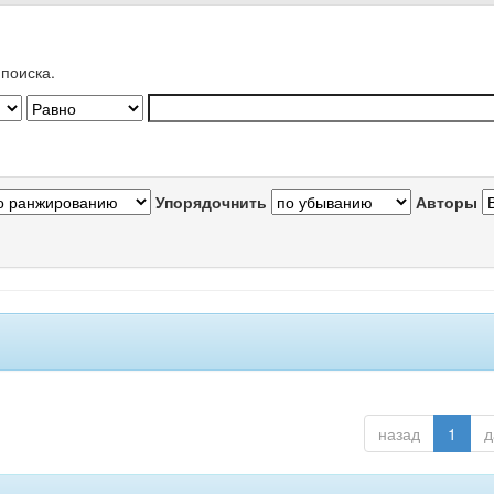
поиска.
Упорядочнить
Авторы
назад
1
д