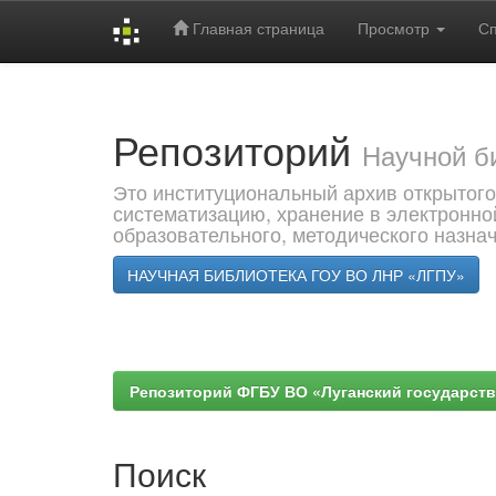
Главная страница
Просмотр
С
Skip
navigation
Репозиторий
Научной б
Это институциональный архив открытого
систематизацию, хранение в электронно
образовательного, методического назна
НАУЧНАЯ БИБЛИОТЕКА ГОУ ВО ЛНР «ЛГПУ»
Репозиторий ФГБУ ВО «Луганский государствен
Поиск