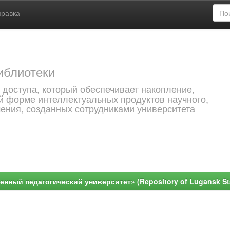
правка
иблиотеки
 доступа, который обеспечивает накопление,
й форме интеллектуальных продуктов научного,
чения, созданных сотрудниками университета
ный педагогический университет» (Repository of Lugansk Stat