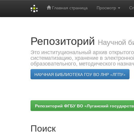
Главная страница
Просмотр
С
Skip
navigation
Репозиторий
Научной б
Это институциональный архив открытого
систематизацию, хранение в электронно
образовательного, методического назна
НАУЧНАЯ БИБЛИОТЕКА ГОУ ВО ЛНР «ЛГПУ»
Репозиторий ФГБУ ВО «Луганский государствен
Поиск