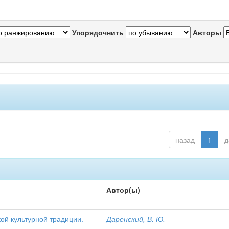
Упорядочнить
Авторы
назад
1
д
Автор(ы)
ой культурной традиции. –
Даренский, В. Ю.