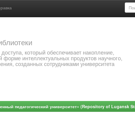
правка
иблиотеки
 доступа, который обеспечивает накопление,
й форме интеллектуальных продуктов научного,
чения, созданных сотрудниками университета
ный педагогический университет» (Repository of Lugansk Stat