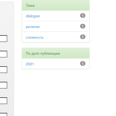
Тема
dialogue
1
религия
1
сложность
1
По дате публикации
2021
1