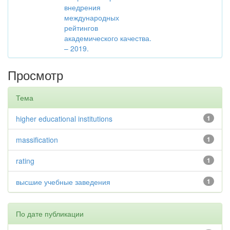
внедрения
международных
рейтингов
академического качества.
– 2019.
Просмотр
Тема
higher educational institutions
1
massification
1
rating
1
высшие учебные заведения
1
По дате публикации