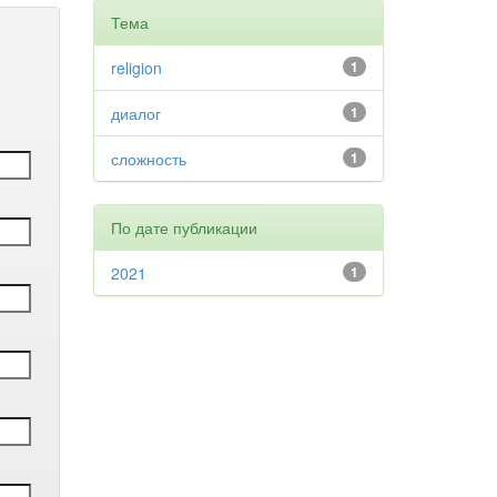
Тема
religion
1
диалог
1
сложность
1
По дате публикации
2021
1