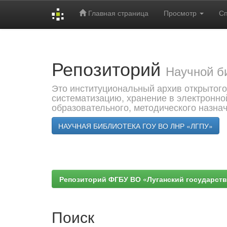
Главная страница
Просмотр
С
Skip
navigation
Репозиторий
Научной б
Это институциональный архив открытого
систематизацию, хранение в электронно
образовательного, методического назна
НАУЧНАЯ БИБЛИОТЕКА ГОУ ВО ЛНР «ЛГПУ»
Репозиторий ФГБУ ВО «Луганский государствен
Поиск