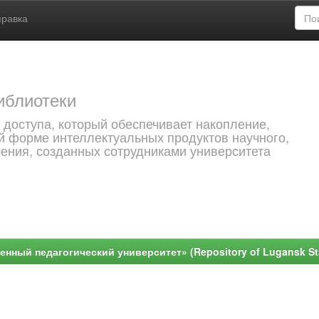
правка
иблиотеки
 доступа, который обеспечивает накопление,
й форме интеллектуальных продуктов научного,
чения, созданных сотрудниками университета
ный педагогический университет» (Repository of Lugansk Stat