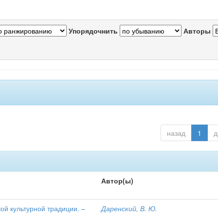
Упорядочнить
Авторы
назад
1
д
Автор(ы)
ой культурной традиции. –
Даренский, В. Ю.