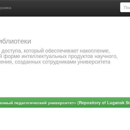
правка
иблиотеки
 доступа, который обеспечивает накопление,
й форме интеллектуальных продуктов научного,
чения, созданных сотрудниками университета
ный педагогический университет» (Repository of Lugansk Stat