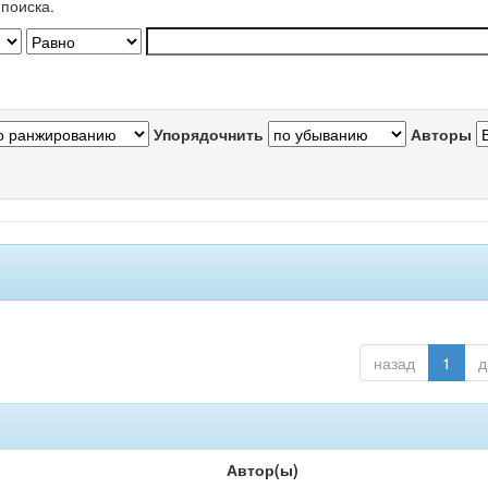
поиска.
Упорядочнить
Авторы
назад
1
д
Автор(ы)