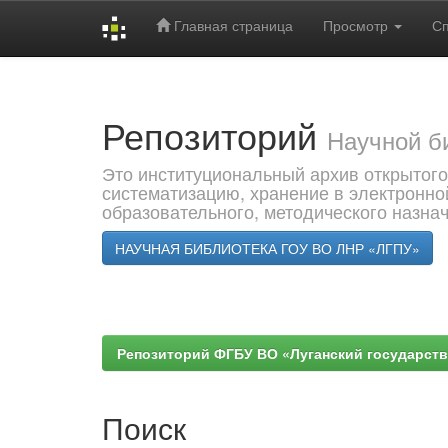
Главная страница
Просмотр
С
Skip
navigation
Репозиторий
Научной б
Это институциональный архив открытого
систематизацию, хранение в электронно
образовательного, методического назна
НАУЧНАЯ БИБЛИОТЕКА ГОУ ВО ЛНР «ЛГПУ»
Репозиторий ФГБУ ВО «Луганский государствен
Поиск