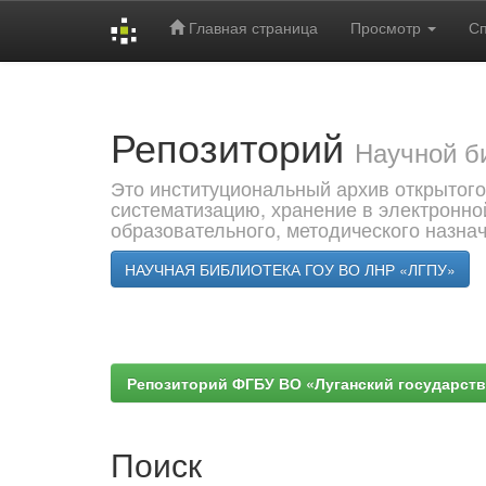
Главная страница
Просмотр
С
Skip
navigation
Репозиторий
Научной б
Это институциональный архив открытого
систематизацию, хранение в электронно
образовательного, методического назна
НАУЧНАЯ БИБЛИОТЕКА ГОУ ВО ЛНР «ЛГПУ»
Репозиторий ФГБУ ВО «Луганский государствен
Поиск