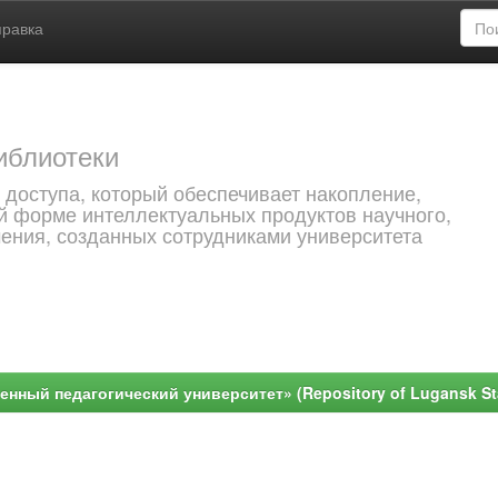
правка
иблиотеки
 доступа, который обеспечивает накопление,
й форме интеллектуальных продуктов научного,
чения, созданных сотрудниками университета
ный педагогический университет» (Repository of Lugansk Stat