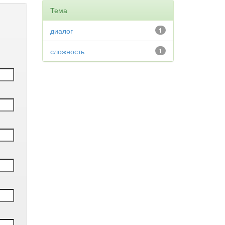
Тема
диалог
1
сложность
1