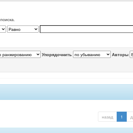
поиска.
Упорядочнить
Авторы
назад
1
д