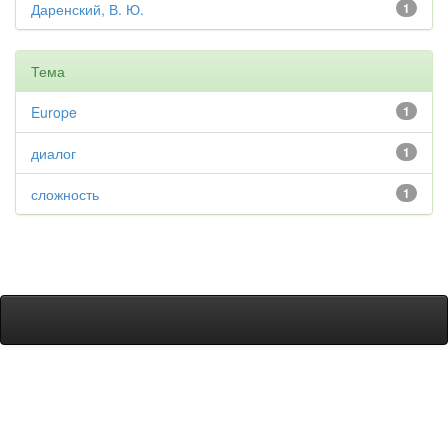
Даренский, В. Ю.
1
Тема
Europe
1
диалог
1
сложность
1