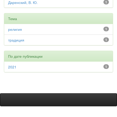
Даренский, В. Ю.
1
Тема
религия
1
традиция
1
По дате публикации
2021
1