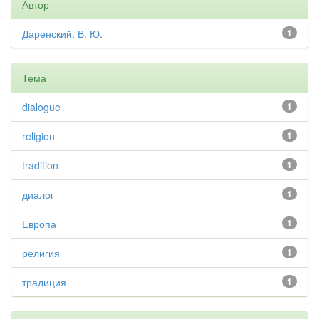
Автор
Даренский, В. Ю.
1
Тема
dialogue
1
religion
1
tradition
1
диалог
1
Европа
1
религия
1
традиция
1