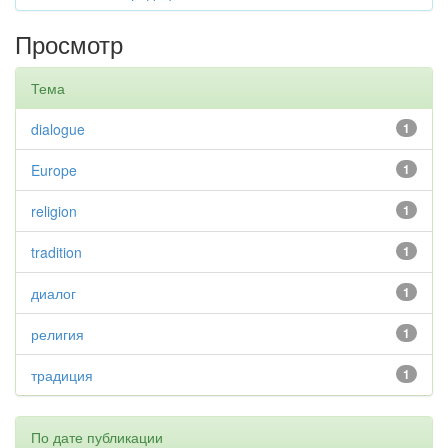
Просмотр
Тема
dialogue
1
Europe
1
religion
1
tradition
1
диалог
1
религия
1
традиция
1
По дате публикации