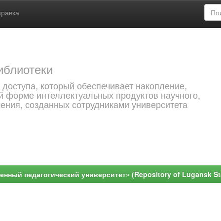
правка
иблиотеки
 доступа, который обеспечивает накопление,
й форме интеллектуальных продуктов научного,
чения, созданных сотрудниками университета
ный педагогический университет» (Repository of Lugansk Stat