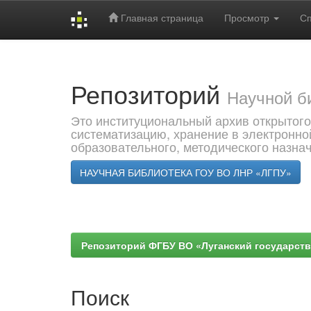
Главная страница
Просмотр
С
Skip
navigation
Репозиторий
Научной б
Это институциональный архив открытого
систематизацию, хранение в электронно
образовательного, методического назна
НАУЧНАЯ БИБЛИОТЕКА ГОУ ВО ЛНР «ЛГПУ»
Репозиторий ФГБУ ВО «Луганский государствен
Поиск