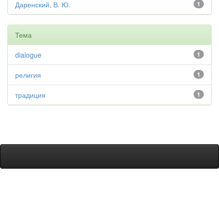
Даренский, В. Ю.
1
Тема
dialogue
1
религия
1
традиция
1