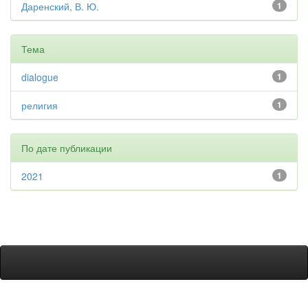
Даренский, В. Ю.
1
Тема
dialogue
1
религия
1
По дате публикации
2021
1