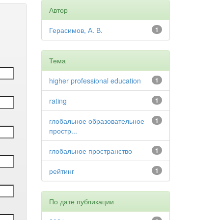
Автор
Герасимов, А. В.
1
Тема
higher professional education
1
rating
1
глобальное образовательное
1
простр...
глобальное пространство
1
рейтинг
1
По дате публикации