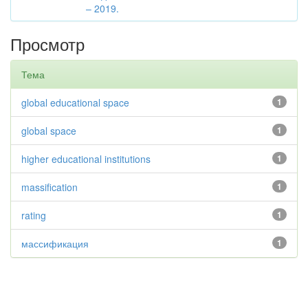
– 2019.
Просмотр
Тема
global educational space
1
global space
1
higher educational institutions
1
massification
1
rating
1
массификация
1