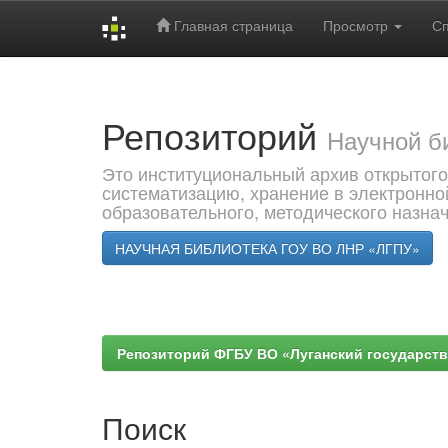
Главная страница
Просмотр
С
Skip
navigation
Репозиторий
Научной б
Это институциональный архив открытого
систематизацию, хранение в электронно
образовательного, методического назна
НАУЧНАЯ БИБЛИОТЕКА ГОУ ВО ЛНР «ЛГПУ»
Репозиторий ФГБУ ВО «Луганский государствен
Поиск