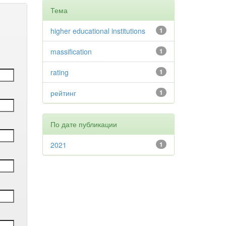
Тема
higher educational institutions
1
massification
1
rating
1
рейтинг
1
По дате публикации
2021
1