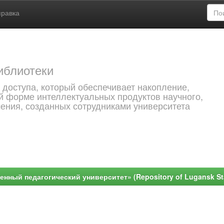
правка
иблиотеки
 доступа, который обеспечивает накопление,
й форме интеллектуальных продуктов научного,
чения, созданных сотрудниками университета
ный педагогический университет» (Repository of Lugansk Stat