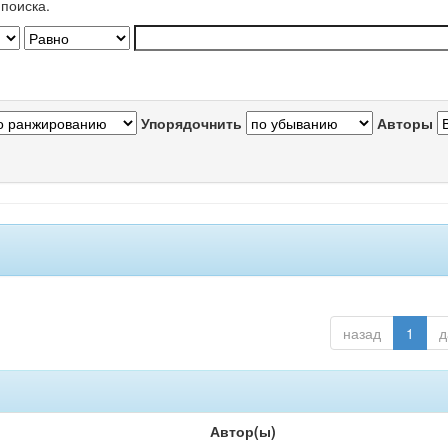
поиска.
Упорядочнить
Авторы
назад
1
д
Автор(ы)