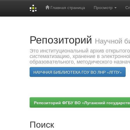
Главная страница
Просмотр
С
Skip
navigation
Репозиторий
Научной б
Это институциональный архив открытого
систематизацию, хранение в электронно
образовательного, методического назна
НАУЧНАЯ БИБЛИОТЕКА ГОУ ВО ЛНР «ЛГПУ»
Репозиторий ФГБУ ВО «Луганский государствен
Поиск