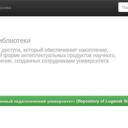
правка
иблиотеки
 доступа, который обеспечивает накопление,
й форме интеллектуальных продуктов научного,
чения, созданных сотрудниками университета
ный педагогический университет» (Repository of Lugansk Stat