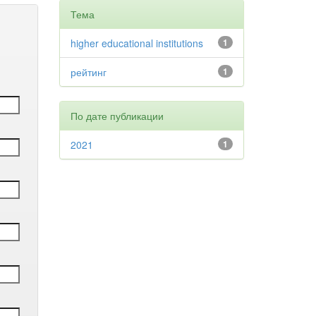
Тема
higher educational institutions
1
рейтинг
1
По дате публикации
2021
1