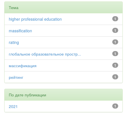
Тема
higher professional education
1
massification
1
rating
1
глобальное образовательное простр...
1
массификация
1
рейтинг
1
По дате публикации
2021
1