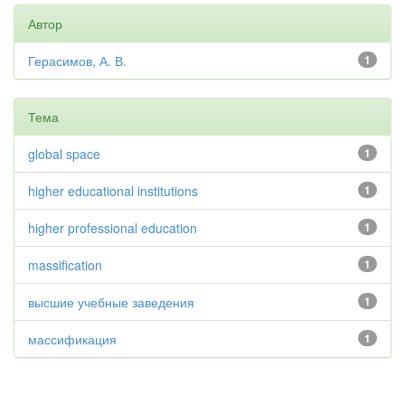
Автор
Герасимов, А. В.
1
Тема
global space
1
higher educational institutions
1
higher professional education
1
massification
1
высшие учебные заведения
1
массификация
1