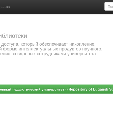
правка
иблиотеки
 доступа, который обеспечивает накопление,
й форме интеллектуальных продуктов научного,
чения, созданных сотрудниками университета
ный педагогический университет» (Repository of Lugansk Stat