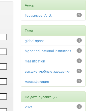
Автор
Герасимов, А. В.
1
Тема
global space
1
higher educational institutions
1
massification
1
высшие учебные заведения
1
массификация
1
По дате публикации
2021
1