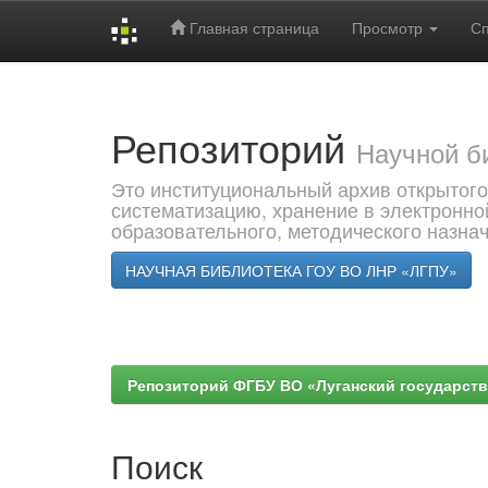
Главная страница
Просмотр
С
Skip
navigation
Репозиторий
Научной б
Это институциональный архив открытого
систематизацию, хранение в электронно
образовательного, методического назна
НАУЧНАЯ БИБЛИОТЕКА ГОУ ВО ЛНР «ЛГПУ»
Репозиторий ФГБУ ВО «Луганский государствен
Поиск