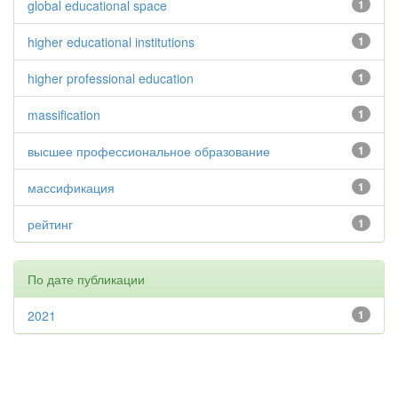
global educational space
1
higher educational institutions
1
higher professional education
1
massification
1
высшее профессиональное образование
1
массификация
1
рейтинг
1
По дате публикации
2021
1