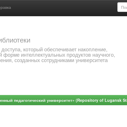
правка
иблиотеки
 доступа, который обеспечивает накопление,
й форме интеллектуальных продуктов научного,
чения, созданных сотрудниками университета
ный педагогический университет» (Repository of Lugansk Stat