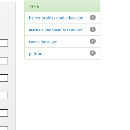
Тема
higher professional education
1
высшие учебные заведения
1
массификация
1
рейтинг
1