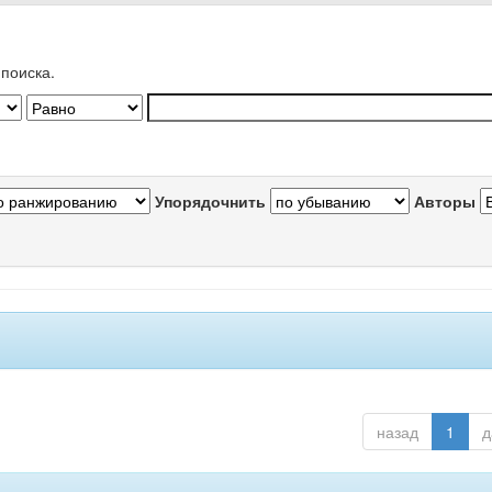
поиска.
Упорядочнить
Авторы
назад
1
д