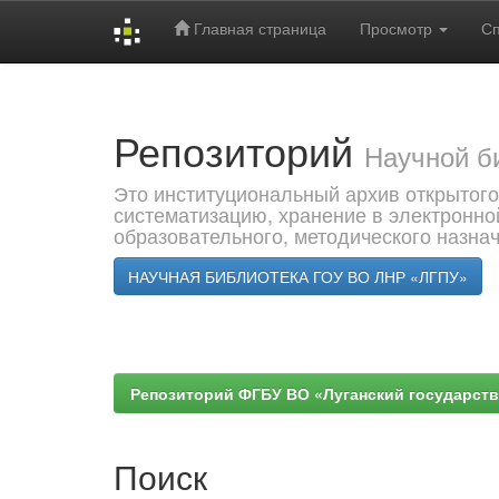
Главная страница
Просмотр
С
Skip
navigation
Репозиторий
Научной б
Это институциональный архив открытого
систематизацию, хранение в электронно
образовательного, методического назна
НАУЧНАЯ БИБЛИОТЕКА ГОУ ВО ЛНР «ЛГПУ»
Репозиторий ФГБУ ВО «Луганский государствен
Поиск