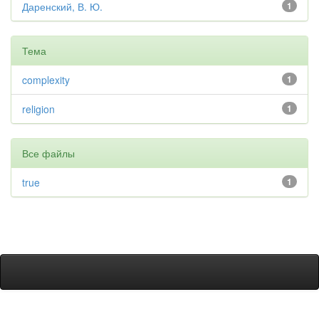
Даренский, В. Ю.
1
Тема
complexity
1
religion
1
Все файлы
true
1