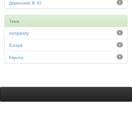
Даренский, В. Ю.
1
Тема
complexity
1
Europe
1
Европа
1