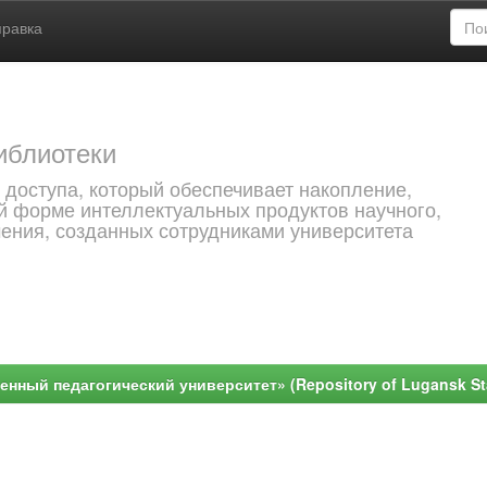
правка
иблиотеки
 доступа, который обеспечивает накопление,
й форме интеллектуальных продуктов научного,
чения, созданных сотрудниками университета
ный педагогический университет» (Repository of Lugansk Stat