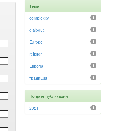
Тема
complexity
1
dialogue
1
Europe
1
religion
1
Европа
1
традиция
1
По дате публикации
2021
1