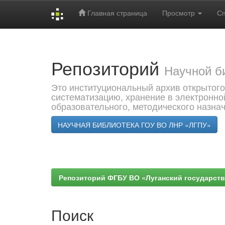
Главная страница
Просмотр
С
Skip
navigation
Репозиторий
Научной б
Это институциональный архив открытого
систематизацию, хранение в электронно
образовательного, методического назна
НАУЧНАЯ БИБЛИОТЕКА ГОУ ВО ЛНР «ЛГПУ»
Репозиторий ФГБУ ВО «Луганский государствен
Поиск