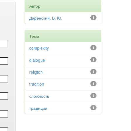
Автор
Даренский, В. Ю.
1
Тема
complexity
1
dialogue
1
religion
1
tradition
1
сложность
1
традиция
1