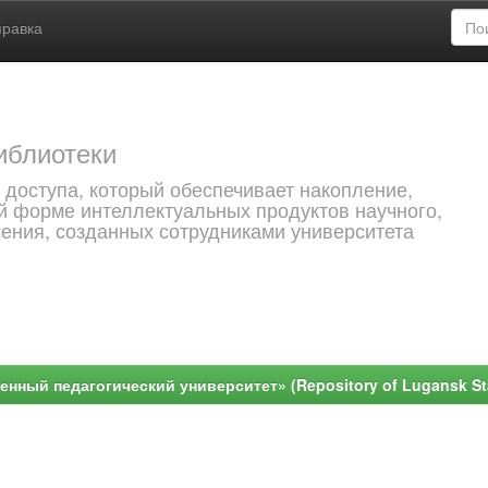
правка
иблиотеки
 доступа, который обеспечивает накопление,
й форме интеллектуальных продуктов научного,
чения, созданных сотрудниками университета
ный педагогический университет» (Repository of Lugansk Stat