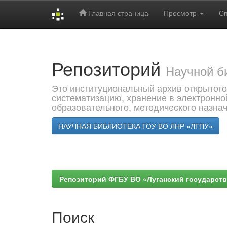
Главная страница
Просмотр
С
Skip
navigation
Репозиторий
Научной б
Это институциональный архив открытого
систематизацию, хранение в электронно
образовательного, методического назна
НАУЧНАЯ БИБЛИОТЕКА ГОУ ВО ЛНР «ЛГПУ»
Репозиторий ФГБУ ВО «Луганский государствен
Поиск