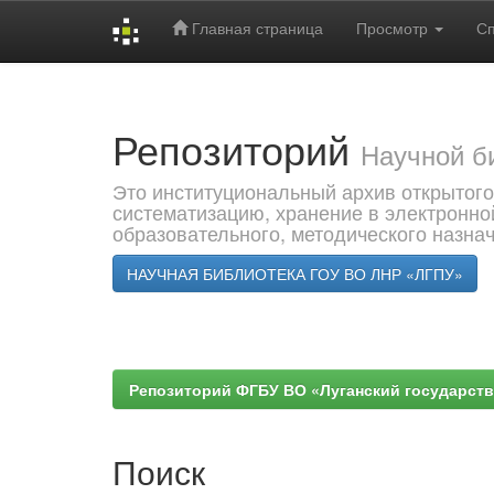
Главная страница
Просмотр
С
Skip
navigation
Репозиторий
Научной б
Это институциональный архив открытого
систематизацию, хранение в электронно
образовательного, методического назна
НАУЧНАЯ БИБЛИОТЕКА ГОУ ВО ЛНР «ЛГПУ»
Репозиторий ФГБУ ВО «Луганский государствен
Поиск