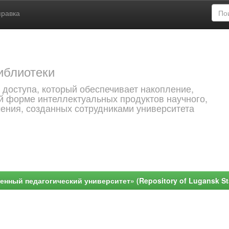
правка
иблиотеки
 доступа, который обеспечивает накопление,
й форме интеллектуальных продуктов научного,
чения, созданных сотрудниками университета
ный педагогический университет» (Repository of Lugansk Stat