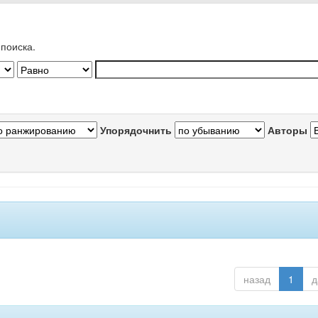
поиска.
Упорядочнить
Авторы
назад
1
д