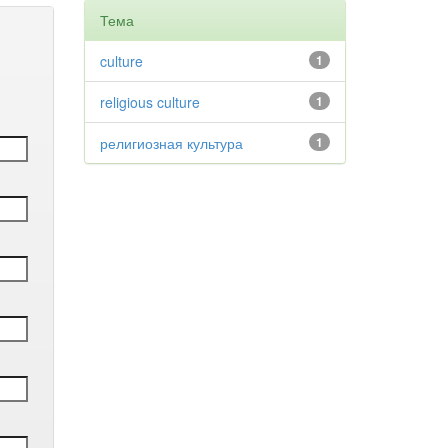
Тема
culture
1
religious culture
1
религиозная культура
1