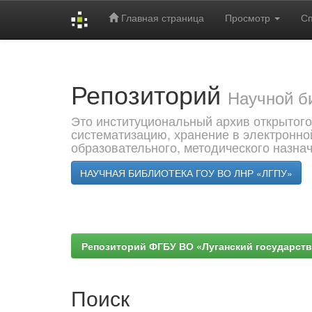
Главная страница
Просмотр
С
Skip
navigation
Репозиторий
Научной б
Это институциональный архив открытого
систематизацию, хранение в электронно
образовательного, методического назна
НАУЧНАЯ БИБЛИОТЕКА ГОУ ВО ЛНР «ЛГПУ»
Репозиторий ФГБУ ВО «Луганский государствен
Поиск