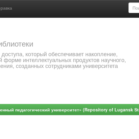
правка
иблиотеки
 доступа, который обеспечивает накопление,
й форме интеллектуальных продуктов научного,
чения, созданных сотрудниками университета
ный педагогический университет» (Repository of Lugansk Stat