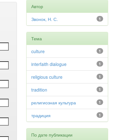
Автор
Звонок, Н. С.
1
Тема
culture
1
interfaith dialogue
1
religious culture
1
tradition
1
религиозная культура
1
традиция
1
По дате публикации