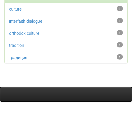
culture
1
interfaith dialogue
1
orthodox culture
1
tradition
1
традиция
1