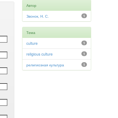
Автор
Звонок, Н. С.
1
Тема
culture
1
religious culture
1
религиозная культура
1