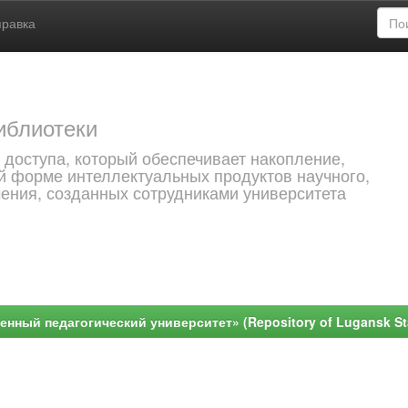
правка
иблиотеки
 доступа, который обеспечивает накопление,
й форме интеллектуальных продуктов научного,
чения, созданных сотрудниками университета
ный педагогический университет» (Repository of Lugansk Stat