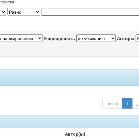
поиска.
Упорядочнить
Авторы
назад
1
д
Автор(ы)