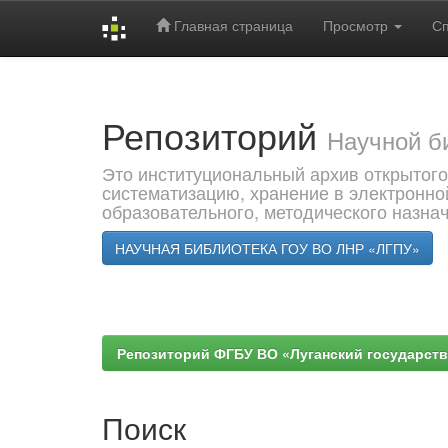
Главная страница
Просмотр
С
Skip
navigation
Репозиторий
Научной б
Это институциональный архив открытого
систематизацию, хранение в электронно
образовательного, методического назна
НАУЧНАЯ БИБЛИОТЕКА ГОУ ВО ЛНР «ЛГПУ»
Репозиторий ФГБУ ВО «Луганский государствен
Поиск