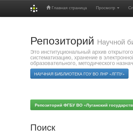
Главная страница
Просмотр
С
Skip
navigation
Репозиторий
Научной б
Это институциональный архив открытого
систематизацию, хранение в электронно
образовательного, методического назна
НАУЧНАЯ БИБЛИОТЕКА ГОУ ВО ЛНР «ЛГПУ»
Репозиторий ФГБУ ВО «Луганский государствен
Поиск