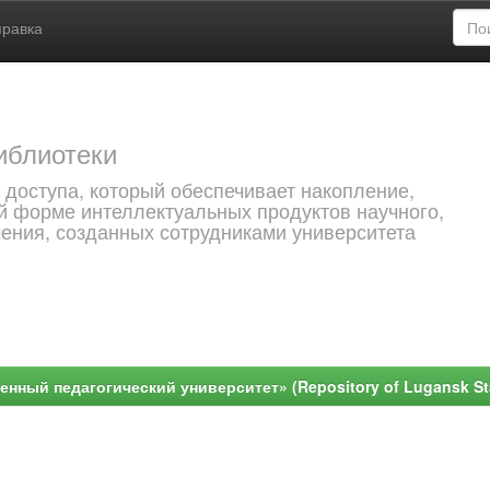
правка
иблиотеки
 доступа, который обеспечивает накопление,
й форме интеллектуальных продуктов научного,
чения, созданных сотрудниками университета
ный педагогический университет» (Repository of Lugansk Stat