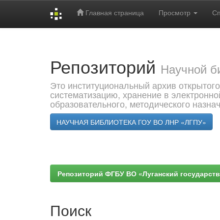
Главная страница
Просмотр
С
Skip
navigation
Репозиторий
Научной б
Это институциональный архив открытого
систематизацию, хранение в электронно
образовательного, методического назна
НАУЧНАЯ БИБЛИОТЕКА ГОУ ВО ЛНР «ЛГПУ»
Репозиторий ФГБУ ВО «Луганский государствен
Поиск