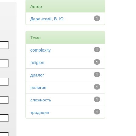
Автор
Даренский, В. Ю.
1
Тема
complexity
1
religion
1
диалог
1
религия
1
сложность
1
традиция
1