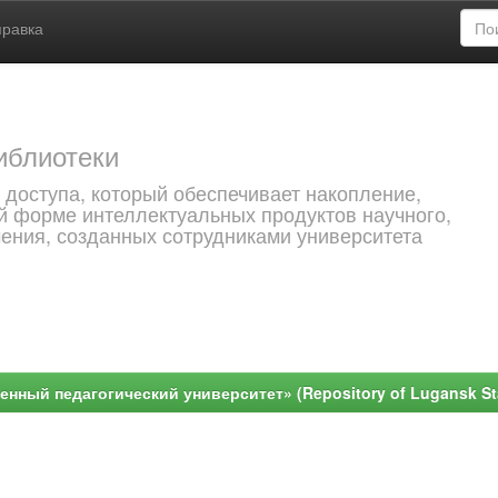
правка
иблиотеки
 доступа, который обеспечивает накопление,
й форме интеллектуальных продуктов научного,
чения, созданных сотрудниками университета
ный педагогический университет» (Repository of Lugansk Stat