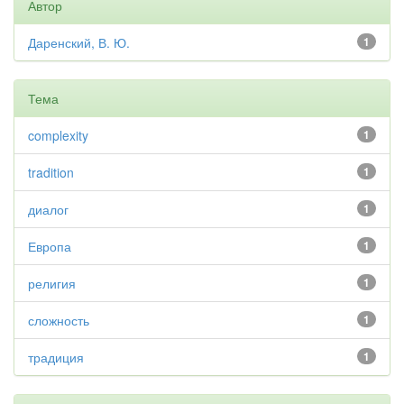
Автор
Даренский, В. Ю.
1
Тема
complexity
1
tradition
1
диалог
1
Европа
1
религия
1
сложность
1
традиция
1