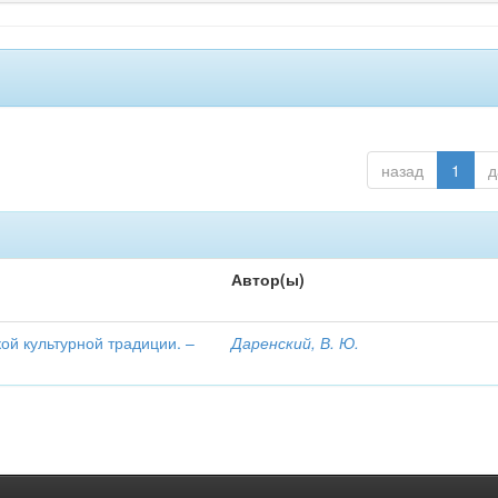
назад
1
д
Автор(ы)
ой культурной традиции. –
Даренский, В. Ю.