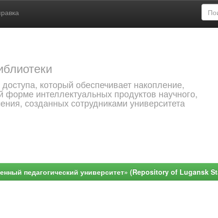
правка
иблиотеки
 доступа, который обеспечивает накопление,
й форме интеллектуальных продуктов научного,
чения, созданных сотрудниками университета
ный педагогический университет» (Repository of Lugansk Stat