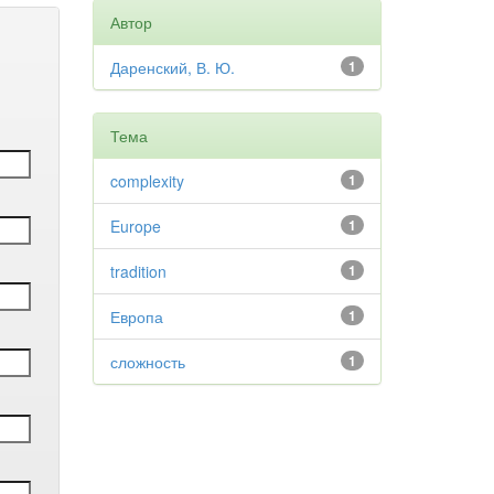
Автор
Даренский, В. Ю.
1
Тема
complexity
1
Europe
1
tradition
1
Европа
1
сложность
1