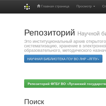
Главная страница
Просмотр
С
Skip
navigation
Репозиторий
Научной б
Это институциональный архив открытого
систематизацию, хранение в электронно
образовательного, методического назна
НАУЧНАЯ БИБЛИОТЕКА ГОУ ВО ЛНР «ЛГПУ»
Репозиторий ФГБУ ВО «Луганский государствен
Поиск