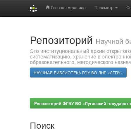
Главная страница
Просмотр
С
Skip
navigation
Репозиторий
Научной б
Это институциональный архив открытого
систематизацию, хранение в электронно
образовательного, методического назна
НАУЧНАЯ БИБЛИОТЕКА ГОУ ВО ЛНР «ЛГПУ»
Репозиторий ФГБУ ВО «Луганский государствен
Поиск