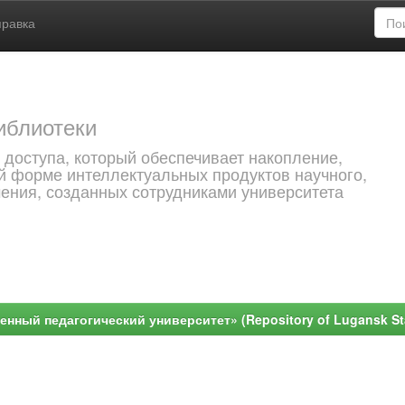
правка
иблиотеки
 доступа, который обеспечивает накопление,
й форме интеллектуальных продуктов научного,
чения, созданных сотрудниками университета
ный педагогический университет» (Repository of Lugansk Stat