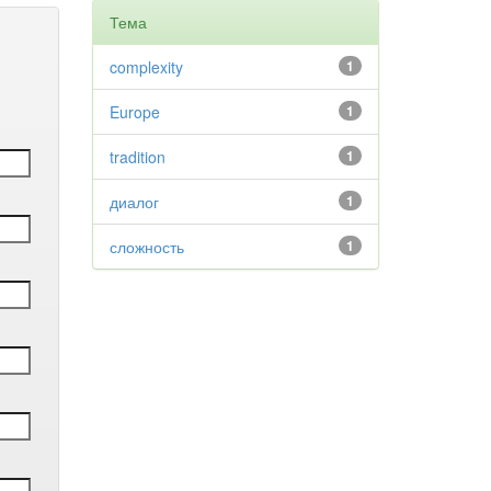
Тема
complexity
1
Europe
1
tradition
1
диалог
1
сложность
1