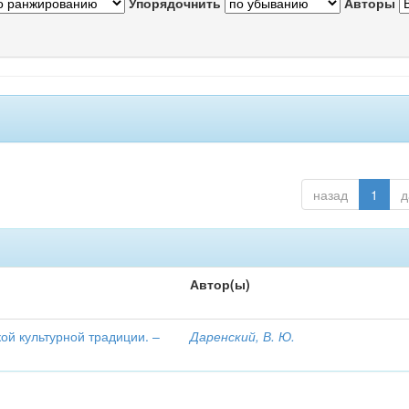
Упорядочнить
Авторы
назад
1
д
Автор(ы)
ой культурной традиции. –
Даренский, В. Ю.