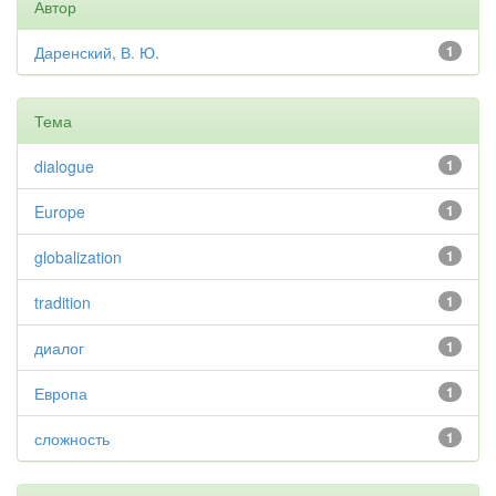
Автор
Даренский, В. Ю.
1
Тема
dialogue
1
Europe
1
globalization
1
tradition
1
диалог
1
Европа
1
сложность
1