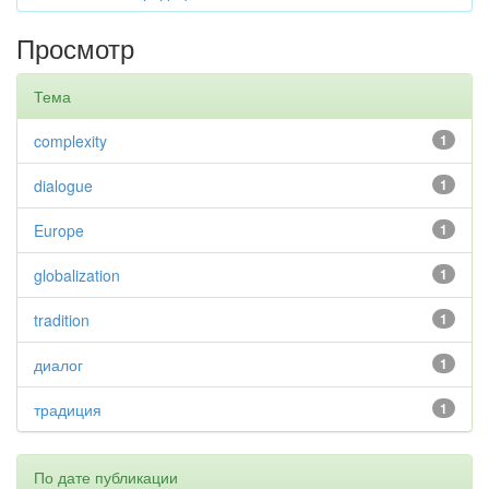
Просмотр
Тема
complexity
1
dialogue
1
Europe
1
globalization
1
tradition
1
диалог
1
традиция
1
По дате публикации