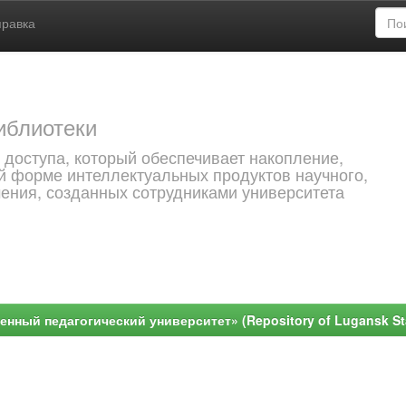
правка
иблиотеки
 доступа, который обеспечивает накопление,
й форме интеллектуальных продуктов научного,
чения, созданных сотрудниками университета
ный педагогический университет» (Repository of Lugansk Stat