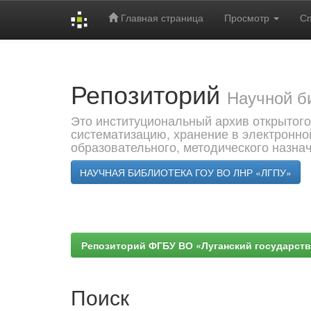
Главная страница
Просмотр
С
Skip
navigation
Репозиторий
Научной б
Это институциональный архив открытого
систематизацию, хранение в электронно
образовательного, методического назна
НАУЧНАЯ БИБЛИОТЕКА ГОУ ВО ЛНР «ЛГПУ»
Репозиторий ФГБУ ВО «Луганский государствен
Поиск