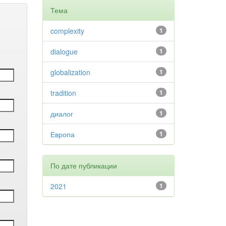
Тема
complexity
1
dialogue
1
globalization
1
tradition
1
диалог
1
Европа
1
По дате публикации
2021
1