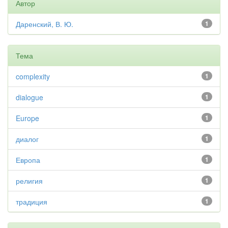
Автор
Даренский, В. Ю.
1
Тема
complexity
1
dialogue
1
Europe
1
диалог
1
Европа
1
религия
1
традиция
1