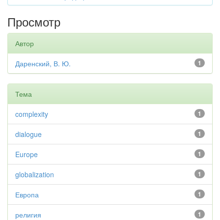
Просмотр
Автор
Даренский, В. Ю.
1
Тема
complexity
1
dialogue
1
Europe
1
globalization
1
Европа
1
религия
1