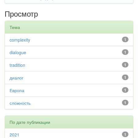
Просмотр
Тема
complexity
1
dialogue
1
tradition
1
диалог
1
Европа
1
сложность
1
По дате публикации
2021
1