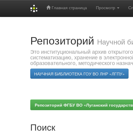
Главная страница
Просмотр
С
Skip
navigation
Репозиторий
Научной б
Это институциональный архив открытого
систематизацию, хранение в электронно
образовательного, методического назна
НАУЧНАЯ БИБЛИОТЕКА ГОУ ВО ЛНР «ЛГПУ»
Репозиторий ФГБУ ВО «Луганский государствен
Поиск