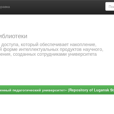
правка
иблиотеки
 доступа, который обеспечивает накопление,
й форме интеллектуальных продуктов научного,
чения, созданных сотрудниками университета
ный педагогический университет» (Repository of Lugansk Stat