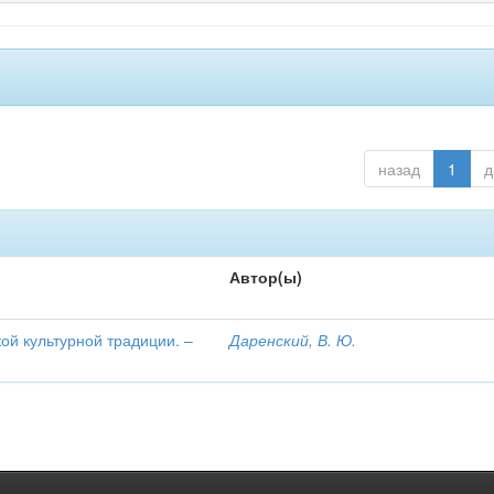
назад
1
д
Автор(ы)
ой культурной традиции. –
Даренский, В. Ю.