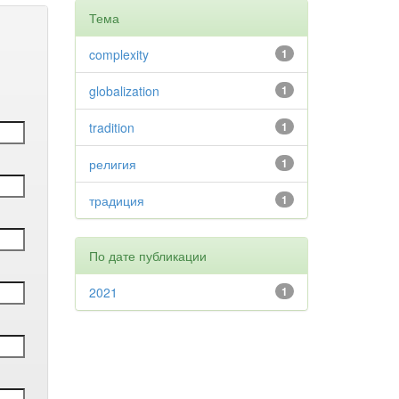
Тема
complexity
1
globalization
1
tradition
1
религия
1
традиция
1
По дате публикации
2021
1